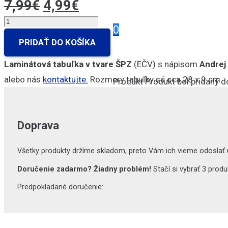
Pôvodná
Aktuálna
7,99
€
4,99
€
cena
cena
množstvo
0
bola:
je:
Andrej
PRIDAŤ DO KOŠÍKA
7,99€.
4,99€.
Laminátová tabuľka v tvare ŠPZ
(EČV) s nápisom
Andrej
alebo nás
kontaktujte.
Rozmery tabuľky sú cca 28 x 9 cm.
Produkt
Produkt
bol pridaný d
Doprava
Všetky produkty držíme skladom, preto Vám ich vieme odoslať 
Doručenie zadarmo? Žiadny problém!
Stačí si vybrať 3 pro
Predpokladané doručenie: