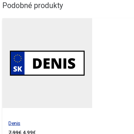
Podobné produkty
Denis
Pôvodná
Aktuálna
7,99
€
4,99
€