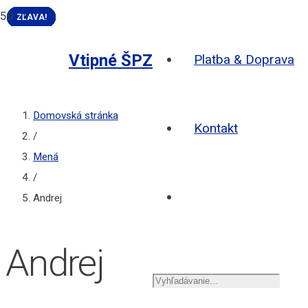
ZĽAVA!
ZĽAVA!
ZĽAVA!
ZĽAVA!
ZĽAVA!
ZĽAVA!
ZĽAVA!
ZĽAVA!
ZĽAVA!
ZĽAVA!
Vtipné ŠPZ
Platba & Doprava
Domovská stránka
Kontakt
/
Mená
/
Andrej
Andrej