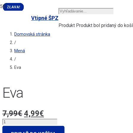
ZĽAVA!
ZĽAVA!
ZĽAVA!
ZĽAVA!
ZĽAVA!
ZĽAVA!
ZĽAVA!
ZĽAVA!
ZĽAVA!
ZĽAVA!
Vtipné ŠPZ
Produkt
Produkt
bol pridaný do koší
Domovská stránka
/
Mená
/
Eva
Eva
Pôvodná
Aktuálna
7,99
€
4,99
€
cena
cena
množstvo
bola:
je:
Eva