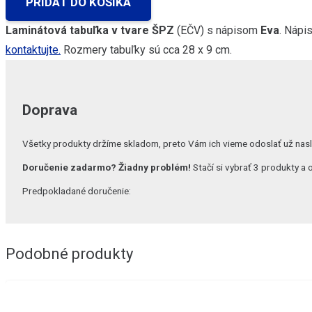
PRIDAŤ DO KOŠÍKA
7,99€.
4,99€.
Laminátová tabuľka v tvare ŠPZ
(EČV) s nápisom
Eva
. Nápi
kontaktujte.
Rozmery tabuľky sú cca 28 x 9 cm.
Doprava
Všetky produkty držíme skladom, preto Vám ich vieme odoslať už nas
Doručenie zadarmo? Žiadny problém!
Stačí si vybrať 3 produkty 
Predpokladané doručenie:
Podobné produkty